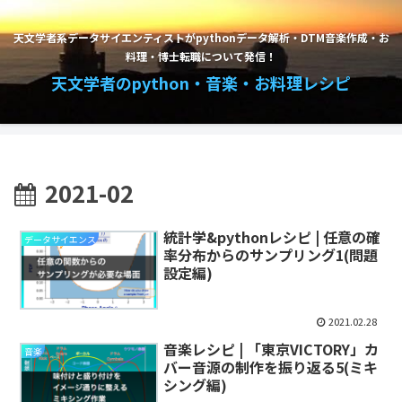
天文学者系データサイエンティストがpythonデータ解析・DTM音楽作成・お
料理・博士転職について発信！
天文学者のpython・音楽・お料理レシピ
2021-02
統計学&pythonレシピ | 任意の確
データサイエンス
率分布からのサンプリング1(問題
設定編)
2021.02.28
音楽レシピ | 「東京VICTORY」カ
音楽
バー音源の制作を振り返る5(ミキ
シング編)