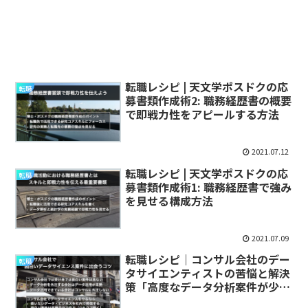
転職レシピ | 天文学ポスドクの応
転職
募書類作成術2: 職務経歴書の概要
で即戦力性をアピールする方法
2021.07.12
転職レシピ | 天文学ポスドクの応
転職
募書類作成術1: 職務経歴書で強み
を見せる構成方法
2021.07.09
転職レシピ｜コンサル会社のデー
転職
タサイエンティストの苦悩と解決
策「高度なデータ分析案件が少な
いなら自分で探して作る」