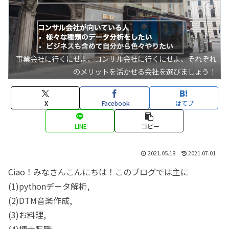
事業会社に行くにせよ、コンサル会社に行くにせよ、それぞれ
のメリットを活かせる会社を選びましょう！
X
Facebook
はてブ
LINE
コピー
2021.05.18
2021.07.01
Ciao！みなさんこんにちは！このブログでは主に
(1)pythonデータ解析,
(2)DTM音楽作成,
(3)お料理,
(4)博士転職