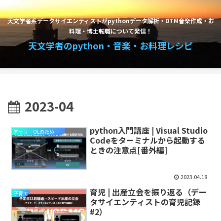
天文学者系データサイエンティストがpythonデータ解析・DTM音楽作成・お
料理・博士転職について発信！
天文学者のpython・音楽・お料理レシピ
2023-04
python入門講座 | Visual Studio
アラサーOLのためのpython入門講座
Codeをターミナルから起動する
ときの注意点[番外編]
2023.04.18
育児 | 出産立会を振り返る（デー
子育て
タサイエンティストの育児記録
#2）