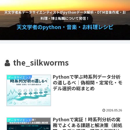
天文学者系データサイエンティストがpythonデータ解析・DTM音楽作成・お
料理・博士転職について発信！
天文学者のpython・音楽・お料理レシピ
the_silkworms
Pythonで学ぶ時系列データ分析
データサイエンス
の道しるべ｜偽相関・定常化・モ
デル選択の総まとめ
2026.05.26
Pythonで実証！時系列分析の実
データサイエンス
務でよくある課題と解決策（前処