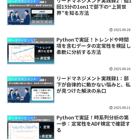
リードマネジメント実践録2｜週1
リードマネジメント実践録
回15分の1on1で部下の“上質世
界”を知る方法
2025.09.28
Pythonで実証！トレンドや時間
データサイエンス
項を含むデータの定常性を検証し
柔軟に分析する方法
2025.09.26
リードマネジメント実践録1：部
リードマネジメント実践録
下が自律的に動かない悩みと、私
が見つけた解決の糸口
2025.09.21
Pythonで実証！時系列分析の第
データサイエンス
一歩：定常性をADF検定で確認す
る