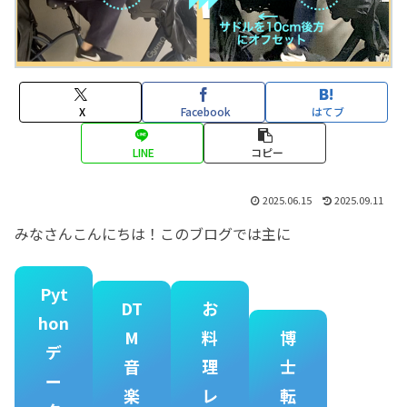
X
Facebook
はてブ
LINE
コピー
2025.06.15
2025.09.11
みなさんこんにちは！このブログでは主に
Pyt
DT
お
hon
M
料
博
デ
音
理
士
ー
楽
レ
転