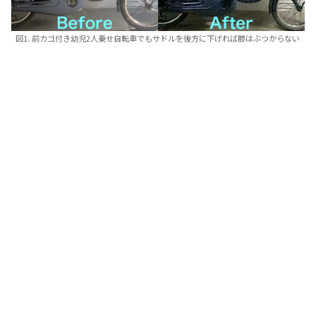
図1. 前カゴ付き幼児2人乗せ自転車でもサドルを後方に下げれば膝はぶつからない