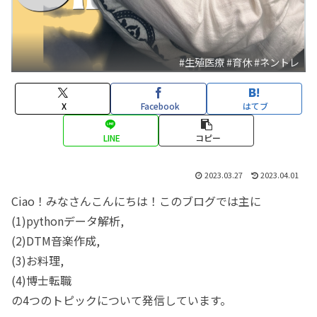
#生殖医療 #育休 #ネントレ
X
Facebook
はてブ
LINE
コピー
2023.03.27
2023.04.01
Ciao！みなさんこんにちは！このブログでは主に
(1)pythonデータ解析,
(2)DTM音楽作成,
(3)お料理,
(4)博士転職
の4つのトピックについて発信しています。