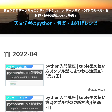
天文学者系データサイエンティストがpythonデータ解析・DTM音楽作成・お
料理・博士転職について発信！
天文学者のpython・音楽・お料理レシピ
2022-04
python入門講座 | tuple型の使い
アラサーOLのためのpython入門講座
方3(タプル型にまつわる注意点)
[第37回]
2022.04.29
python入門講座 | tuple型の使い
アラサーOLのためのpython入門講座
方2(タプル型の更新方法)[第36
回]