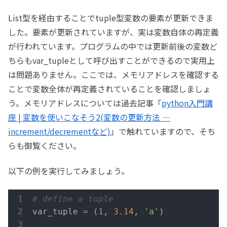
List型を経由することでtuple型変数の要素が更新できま
した。要素が更新されていますが、実は変数自体の再定義
が行われています。プログラムの中では更新前後の変数ど
ちらもvar_tupleとして呼び出すことができるので実用上
は問題ありません。ここでは、メモリアドレスを確認する
ことで変数全体が再定義されていることを確認しましょ
う。メモリアドレスについては過去記事「
python入門講
座 | 変数を使いこなそう2(変数の更新方法 —
increment/decrementなど)
」で触れていますので、そち
らも御覧ください。
以下の例を実行してみましょう。
# define a tuple
var_tuple = (
1
, 
3.14
, 
'a'
)
