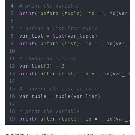
# print the variable
print
(
'before (tuple): id ='
, id(var_t
# define a list from tuple
var_list = 
list
print
(
'before (list): id ='
, id(var_li
# change an element
var_list[
0
] = 
2
print
(
'after (list): id ='
, id(var_lis
# convert the list to tule
var_tuple = tuple(var_list)

# print the variable
print
(
'after (tuple): id ='
, id(var_tu