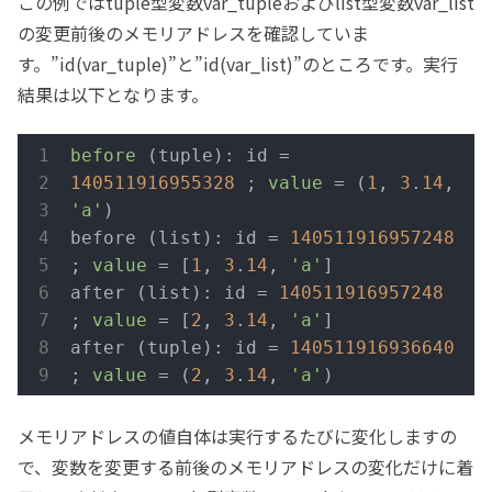
この例ではtuple型変数var_tupleおよびlist型変数var_list
の変更前後のメモリアドレスを確認していま
す。”id(var_tuple)”と”id(var_list)”のところです。実行
結果は以下となります。
before
 (tuple): id = 
140511916955328
 ; 
value
 = (
1
, 
3
.
14
, 
'a'
)

before (list): id = 
140511916957248
; 
value
 = [
1
, 
3
.
14
, 
'a'
]

after (list): id = 
140511916957248
; 
value
 = [
2
, 
3
.
14
, 
'a'
]

after (tuple): id = 
140511916936640
; 
value
 = (
2
, 
3
.
14
, 
'a'
)
メモリアドレスの値自体は実行するたびに変化しますの
で、変数を変更する前後のメモリアドレスの変化だけに着