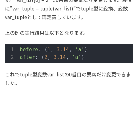
に”var_tuple = tuple(var_list)”でtuple型に変換、変数
var_tupleとして再定義しています。
上の例の実行結果は以下となります。
before
: (
1
, 
3.14
, 
'a'
after
: (
2
, 
3.14
, 
'a'
)
これでtuple型変数var_listの0番目の要素だけ変更できま
した。