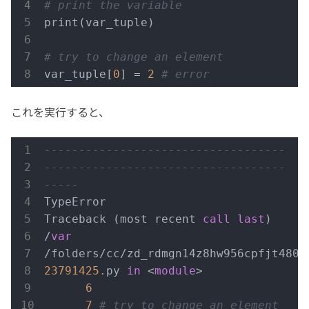
# print the variable
print(var_tuple)

# try to change an element
var_tuple[
0
] = 
2
# error
これを実行すると、
-----------------------------------
-----------------------------------
-----
TypeError                                 
Traceback (most recent 
call
last
)

/
var
/folders/cc/zd_rdmgn14z8hw956cpfjt4800
23791425.
py 
in
 <
module
>

6
7
# try to change an element