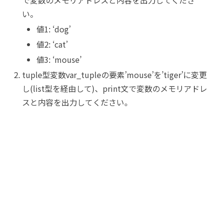
い。
値1: ‘dog’
値2: ‘cat’
値3: ‘mouse’
tuple型変数var_tupleの要素’mouse’を’tiger’に変更
し(list型を経由して)、print文で変数のメモリアドレ
スと内容を出力してください。