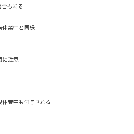
場合もある
前休業中と同様
額に注意
）
児休業中も付与される