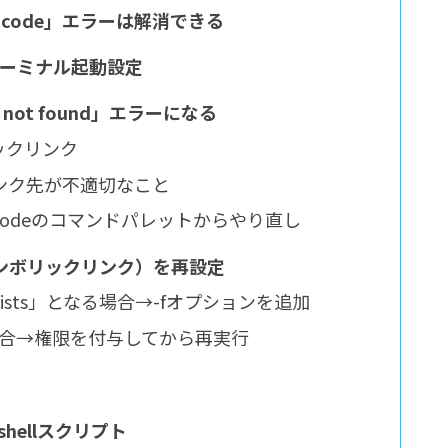
ound: code」エラーは解消できる
pでのターミナル起動設定
d not found」エラーになる
ボリックリンク
ンク先が不適切なこと
SCodeのコマンドパレットからやり直し
ド（シンボリックリンク）を再設定
: File exists」となる場合→-fオプションを追加
」となる場合→権限を付与してから再実行
はshellスクリプト