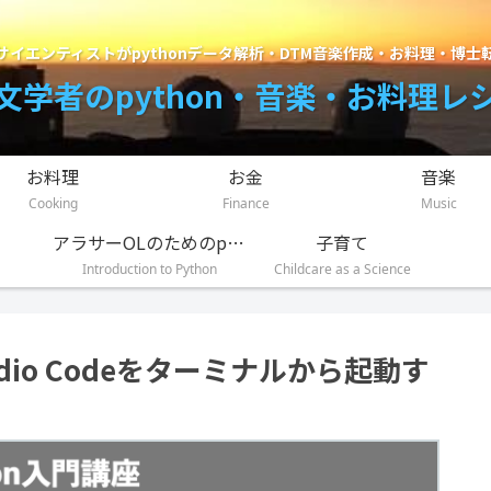
サイエンティストがpythonデータ解析・DTM音楽作成・お料理・博士
文学者のpython・音楽・お料理レ
お料理
お金
音楽
Cooking
Finance
Music
アラサーOLのためのpython入門講座
子育て
Introduction to Python
Childcare as a Science
 Studio Codeをターミナルから起動す