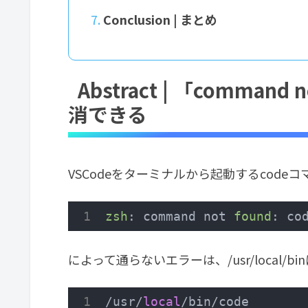
Conclusion | まとめ
Abstract | 「command
消できる
VSCodeをターミナルから起動するcode
zsh
: command not 
found
: co
によって通らないエラーは、/usr/local/
/usr/
local
/bin/code