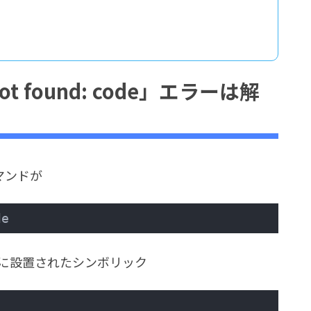
 not found: code」エラーは解
コマンドが
de
binに設置されたシンボリック