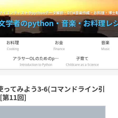
サイエンティストがpythonデータ解析・DTM音楽作成・お料理・博士
文学者のpython・音楽・お料理レ
お料理
お金
音楽
Cooking
Finance
Music
アラサーOLのためのpython入門講座
子育て
Introduction to Python
Childcare as a Science
onを使ってみよう3-6(コマンドライン引
第11回]