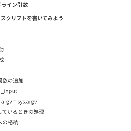
ンドライン引数
取るスクリプトを書いてみよう
動
成
関数の追加
_input
 = sys.argv
しているときの処理
への格納