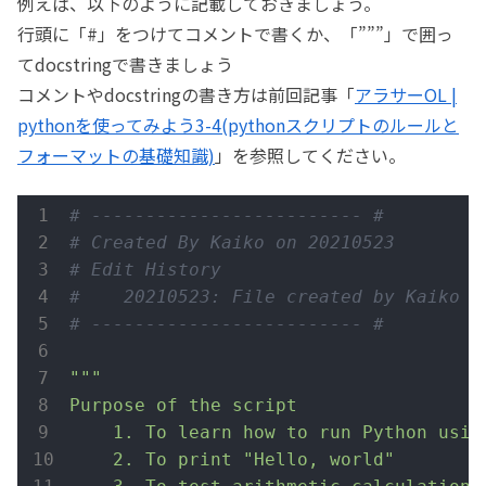
例えば、以下のように記載しておきましょう。
行頭に「#」をつけてコメントで書くか、「”””」で囲っ
てdocstringで書きましょう
コメントやdocstringの書き方は前回記事「
アラサーOL |
pythonを使ってみよう3-4(pythonスクリプトのルールと
フォーマットの基礎知識)
」を参照してください。
# ------------------------- #
# Created By Kaiko on 20210523
# Edit History
#    20210523: File created by Kaiko w
# ------------------------- #
"""

Purpose of the script

    1. To learn how to run Python using
    2. To print "Hello, world"
