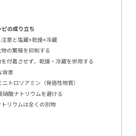
とレシピの成り立ち
る注意と塩蔵+乾燥+冷蔵
微生物の繁殖を抑制する
生物を付着させず、乾燥・冷蔵を併用する
な背景
とニトロソアミン（発癌性物質）
亜硝酸ナトリウムを避ける
酸ナトリウムは全くの別物