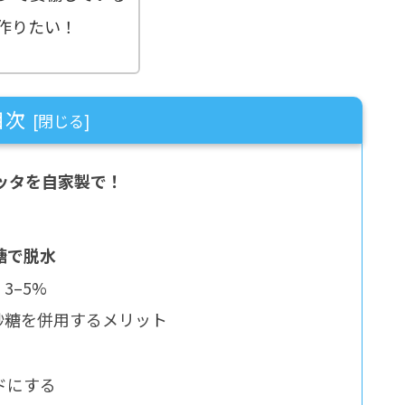
作りたい！
目次
チェッタを自家製で！
と砂糖で脱水
3–5%
 砂糖を併用するメリット
ドにする