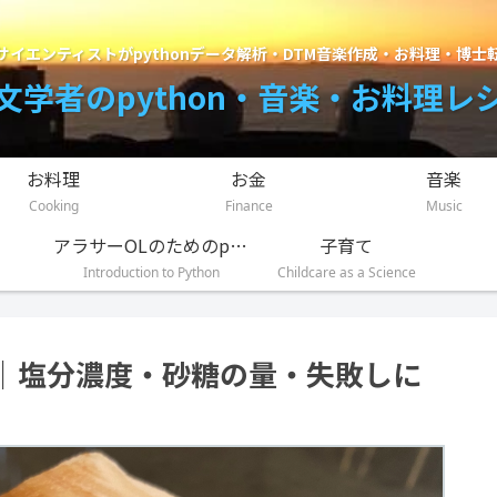
サイエンティストがpythonデータ解析・DTM音楽作成・お料理・博士
文学者のpython・音楽・お料理レ
お料理
お金
音楽
Cooking
Finance
Music
アラサーOLのためのpython入門講座
子育て
Introduction to Python
Childcare as a Science
｜塩分濃度・砂糖の量・失敗しに