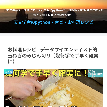
天文学者系データサイエンティストがpythonデータ解析・DTM音楽作成・お
料理・博士転職について発信！
天文学者のpython・音楽・お料理レシピ
お料理レシピ | データサイエンティスト的
玉ねぎのみじん切り（幾何学で手早く確実
に）
お料理