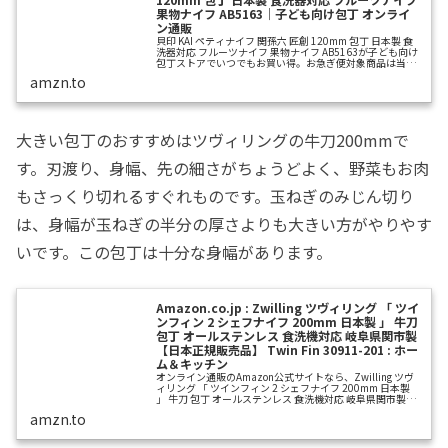
果物ナイフ AB5163｜子ども向け包丁 オンライ
ン通販
貝印 KAI ペティナイフ 関孫六 匠創 120mm 包丁 日本製 食
洗器対応 フルーツナイフ 果物ナイフ AB5163が子ども向け
包丁ストアでいつでもお買い得。お急ぎ便対象商品は当日
お届けも可能。アマゾン配送商品は通常配送無料（一部除
amzn.to
く）...
大きい包丁のおすすめはツヴィリングの牛刀200mmで
す。刃渡り、身幅、先の細さがちょうどよく、野菜もお肉
もさっくり切れるすぐれものです。玉ねぎのみじん切り
は、身幅が玉ねぎの半分の厚さよりも大きい方がやりやす
いです。この包丁は十分な身幅があります。
Amazon.co.jp : Zwilling ツヴィリング 「 ツイ
ンフィン 2 シェフナイフ 200mm 日本製 」 牛刀
包丁 オールステンレス 食洗機対応 岐阜県関市製
【日本正規販売品】 Twin Fin 30911-201 : ホー
ム＆キッチン
オンライン通販のAmazon公式サイトなら、Zwilling ツヴ
ィリング 「 ツインフィン 2 シェフナイフ 200mm 日本製
」 牛刀 包丁 オールステンレス 食洗機対応 岐阜県関市製
【日本正規販売品】 Twin Fin 30911-...
amzn.to