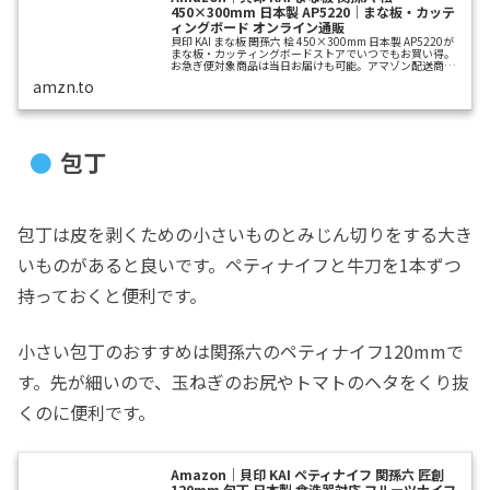
450×300mm 日本製 AP5220｜まな板・カッテ
ィングボード オンライン通販
貝印 KAI まな板 関孫六 桧 450×300mm 日本製 AP5220が
まな板・カッティングボードストアでいつでもお買い得。
お急ぎ便対象商品は当日お届けも可能。アマゾン配送商品
は通常配送無料（一部除く）。
amzn.to
包丁
包丁は皮を剥くための小さいものとみじん切りをする大き
いものがあると良いです。ペティナイフと牛刀を1本ずつ
持っておくと便利です。
小さい包丁のおすすめは関孫六のペティナイフ120mmで
す。先が細いので、玉ねぎのお尻やトマトのヘタをくり抜
くのに便利です。
Amazon｜貝印 KAI ペティナイフ 関孫六 匠創
120mm 包丁 日本製 食洗器対応 フルーツナイフ