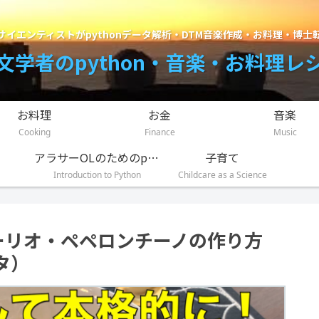
サイエンティストがpythonデータ解析・DTM音楽作成・お料理・博士
文学者のpython・音楽・お料理レ
お料理
お金
音楽
Cooking
Finance
Music
アラサーOLのためのpython入門講座
子育て
Introduction to Python
Childcare as a Science
オーリオ・ペペロンチーノの作り方
タ）