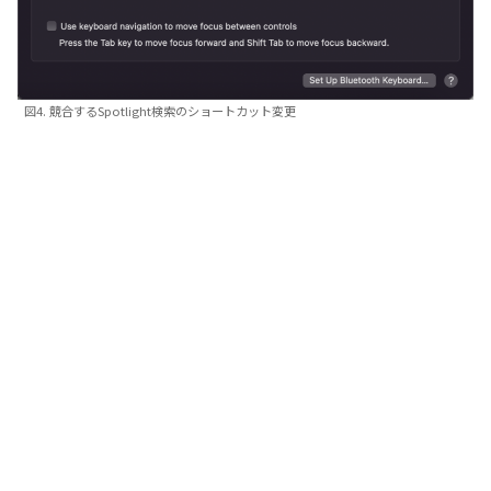
図4. 競合するSpotlight検索のショートカット変更