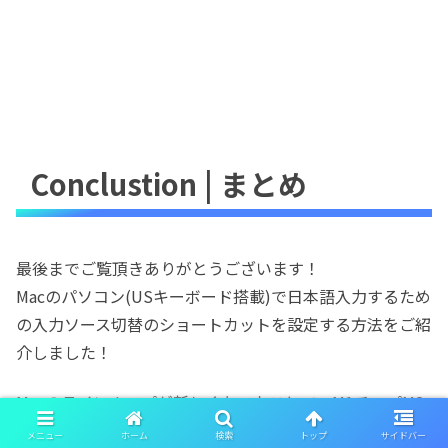
Conclustion | まとめ
最後までご覧頂きありがとうございます！
Macのパソコン(USキーボード搭載)で日本語入力するため
の入力ソース切替のショートカットを設定する方法をご紹
介しました！
Macのラインナップが新しくなったことで、M1チップM2
チップになってGoogle日本語入力にRosettaが必要になっ
メニュー
ホーム
検索
トップ
サイドバー