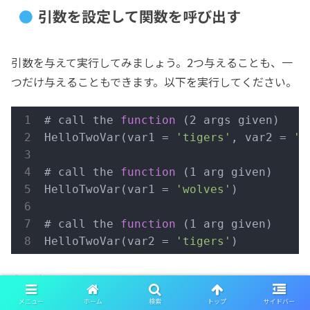
引数を設定して関数を呼び出す
引数を与えて実行してみましょう。2つ与えることも、一
つだけ与えることもできます。以下を実行してください。
# call the 
function
(2 args given)
HelloTwoVar(var1 = 
'tigers'
, var2 = 
'd
# call the 
function
(1 arg given)
HelloTwoVar(var1 = 
'wolves'
)

# call the 
function
(1 arg given)
HelloTwoVar(var2 = 
'tigers'
)
実行結果は以下です。
メニュー
ホーム
検索
トップ
サイドバー