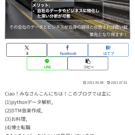
その会社のデータとビジネスが自身の興味と合致すれば良い就
業先となり得ます！
X
Facebook
はてブ
LINE
コピー
2021.05.08
2021.07.01
Ciao！みなさんこんにちは！このブログでは主に
(1)pythonデータ解析,
(2)DTM音楽作成,
(3)お料理,
(4)博士転職