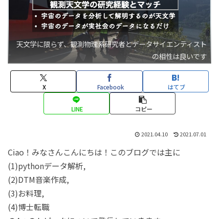
天文学に限らず、観測物理系研究者とデータサイエンティスト
の相性は良いです
X
Facebook
はてブ
LINE
コピー
2021.04.10
2021.07.01
Ciao！みなさんこんにちは！このブログでは主に
(1)pythonデータ解析,
(2)DTM音楽作成,
(3)お料理,
(4)博士転職