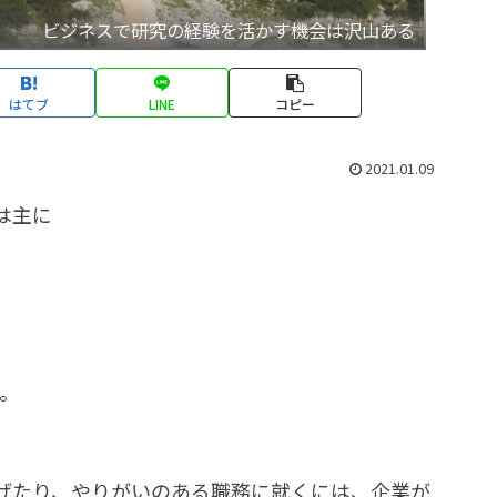
ビジネスで研究の経験を活かす機会は沢山ある
はてブ
LINE
コピー
2021.01.09
は主に
。
げたり、やりがいのある職務に就くには、企業が