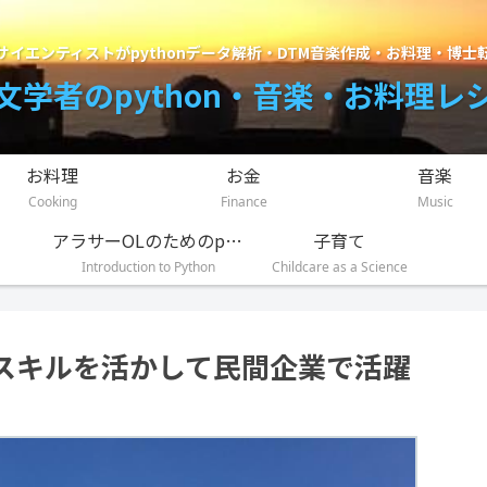
サイエンティストがpythonデータ解析・DTM音楽作成・お料理・博士
文学者のpython・音楽・お料理レ
お料理
お金
音楽
Cooking
Finance
Music
アラサーOLのためのpython入門講座
子育て
Introduction to Python
Childcare as a Science
スキルを活かして民間企業で活躍