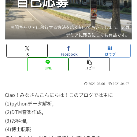
民間キャリアに移行する方法を広く知っておきましょう。アカ
デミアに残るにしても有益です。
X
Facebook
はてブ
LINE
コピー
2021.02.06
2021.04.07
Ciao！みなさんこんにちは！このブログでは主に
(1)pythonデータ解析,
(2)DTM音楽作成,
(3)お料理,
(4)博士転職