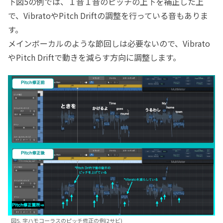
下図5の例では、１音１音のピッチの上下を補正した上
で、VibratoやPitch Driftの調整を行っている音もありま
す。
メインボーカルのような節回しは必要ないので、Vibrato
やPitch Driftで動きを減らす方向に調整します。
図5. 字ハモコーラスのピッチ修正の例(2サビ)