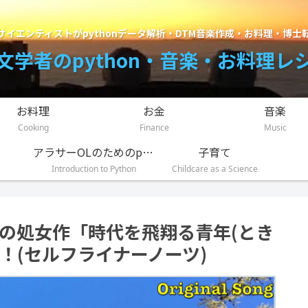
サイエンティストがpythonデータ解析・DTM音楽作成・お料理・博士
文学者のpython・音楽・お料理レ
お料理
お金
音楽
Cooking
Finance
Music
アラサーOLのためのpython入門講座
子育て
Introduction to Python
Childcare as a Science
rmsの処女作「時代を飛翔る青年(とき
！(セルフライナーノーツ)