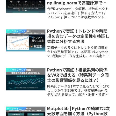
np.linalg.normで高速計算でき
る！
今回はPythonデータ解析、複数のベクト
ルのノルムを高速に計算する方法です。
ノルムの計算については複数のベクトル
でもnp.linalg.norm()というメソッドを用
いて計算することができます。速度的に
もnp.linalg.norm()で十分です。
Pythonで実証！トレンドや時間
データサイエンス
項を含むデータの定常性を検証し
柔軟に分析する方法
実務データの多くはトレンドや時間項を
含む非定常系列です。本記事ではPython
で6種類のデータを生成し、ADF検定と
KPSS検定を用いて定常性を検証。非定常
の原因を見極め、柔軟に分析手法を選ぶ
ための実践例を紹介します。
Pythonで実証！複数系列の関係
データサイエンス
をVARで捉える（時系列データ同
士の影響関係を見るには？）
時系列データを1本ずつ見るだけで十分で
しょうか？本記事では、多変量時系列モ
デル VAR を使って、GDP・消費・投資の
関係を Python で実証しながら、複数系列
を同時に扱う意味と使いどころを整理し
ます。
Matplotlib | Pythonで綺麗な2次
データサイエンス
元散布図を描く方法（Python散