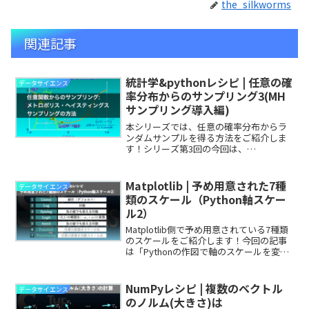
the_silkworms
関連記事
統計学&pythonレシピ | 任意の確
データサイエンス
率分布からのサンプリング3(MH
サンプリング導入編)
本シリーズでは、任意の確率分布からラ
ンダムサンプルを得る方法をご紹介しま
す！シリーズ第3回の今回は、
Metropolis-Hastingsサンプリング(MHサ
ンプリング)という手法で任意の確率分布
からサンプリングを行う方法をご紹介し
Matplotlib | 予め用意された7種
データサイエンス
ます！MHサンプリングは目標分布や提案
類のスケール（Python軸スケー
分布に課される条件が緩く、便利なサン
ル2）
プリング手法です！
Matplotlib側で予め用意されている7種類
のスケールをご紹介します！今回の記事
は「Pythonの作図で軸のスケールを変え
たいけどどうやる？負の値も対数スケー
ルでプロットできないの？散布図のデー
タ点が潰れて見にくいのはどうしたら良
NumPyレシピ | 複数のベクトル
データサイエンス
い？」といったお悩み解決に役立つはず
のノルム(大きさ)は
です！