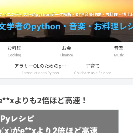
サイエンティストがpythonデータ解析・DTM音楽作成・お料理・博士
文学者のpython・音楽・お料理レ
お料理
お金
音楽
Cooking
Finance
Music
アラサーOLのためのpython入門講座
子育て
Introduction to Python
Childcare as a Science
x)はe**xよりも2倍ほど高速！