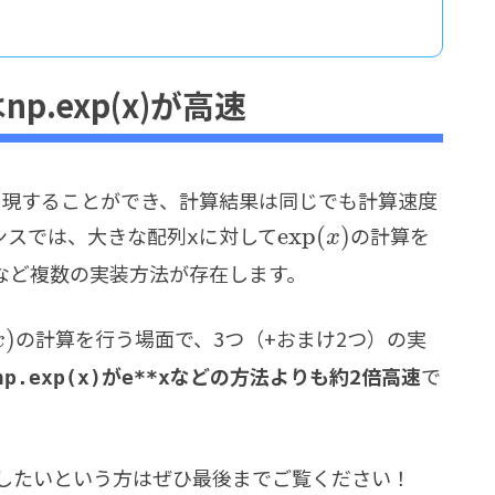
算はnp.exp(x)が高速
で実現することができ、計算結果は同じでも計算速度
ンスでは、大きな配列
に対して
の計算を
exp
(
)
x
x
など複数の実装方法が存在します。
の計算を行う場面で、3つ（+おまけ2つ）の実
)
x
が
などの方法よりも約2倍高速
で
np.exp(x)
e**x
したいという方はぜひ最後までご覧ください！