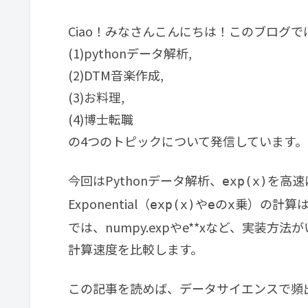
Ciao！みなさんこんにちは！このブログで
(1)pythonデータ解析,
(2)DTM音楽作成,
(3)お料理,
(4)博士転職
の4つのトピックについて発信しています。
今回はPythonデータ解析、
を高速
exp(x)
Exponential（
や
の
乗）の計算は
exp(x)
e
x
では、numpy.expやe**xなど、実装
計算速度を比較します。
この記事を読めば、データサイエンスで頻出