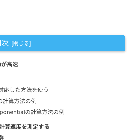
目次
(x)が高速
yに対応した方法を使う
alの計算方法の例
onentialの計算方法の例
手法で計算速度を測定する
群