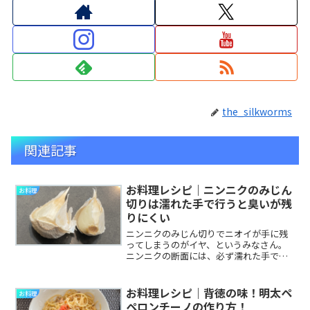
the_silkworms
関連記事
お料理レシピ｜ニンニクのみじん
お料理
切りは濡れた手で行うと臭いが残
りにくい
ニンニクのみじん切りでニオイが手に残
ってしまうのがイヤ、というみなさん。
ニンニクの断面には、必ず濡れた手で触
れるようにするとニオイがつきにくくな
ります。
お料理レシピ｜背徳の味！明太ペ
お料理
ペロンチーノの作り方！