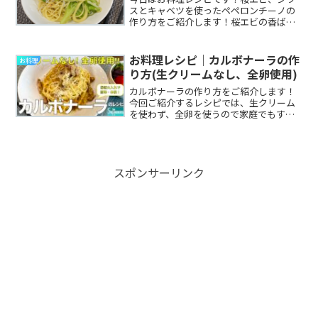
スとキャベツを使ったペペロンチーノの
作り方をご紹介します！桜エビの香ばし
さ、シラスの旨味、キャベツの風味とに
んにくが織りなすハーモニーを楽しめま
す！
お料理レシピ｜カルボナーラの作
お料理
り方(生クリームなし、全卵使用)
カルボナーラの作り方をご紹介します！
今回ご紹介するレシピでは、生クリーム
を使わず、全卵を使うので家庭でもすぐ
に実践できます！卵の火入れも湯煎でゆ
っくり行うので失敗しづらいです。ぜひ
作ってみてください！
スポンサーリンク