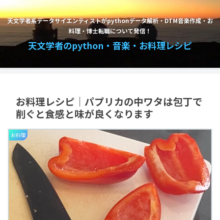
天文学者系データサイエンティストがpythonデータ解析・DTM音楽作成・お
料理・博士転職について発信！
天文学者のpython・音楽・お料理レシピ
お料理レシピ｜パプリカの中ワタは包丁で
削ぐと食感と味が良くなります
お料理