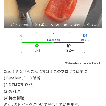
パプリカの中ワタは雑味になるので包丁できれいに削ぎます
X
Facebook
はてブ
LINE
コピー
2020.12.30
2024.02.04
Ciao！みなさんこんにちは！このブログでは主に
(1)pythonデータ解析,
(2)DTM音楽作成,
(3)お料理,
(4)博士転職
の4つのトピックについて発信していきます。