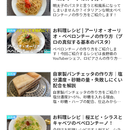
明太子のパスタと言うと和風系になって
しまいませんか？イタリアンな明太ペペ
ロンチーノの作り方をご紹介します！
お料理レシピ | アーリオ・オーリ
お料理
オ・ペペロンチーノの作り方（プ
ロの真似する基本のパスタ）
ペペロンチーノの作り方をご紹介しま
す！今回ご紹介するレシピは長野県の
YouTuberシェフ、ロピアさんの作り方を
真似したものです！料理教室でシェフか
ら直接伺ったポイントも織り交ぜながら
ご紹介しますので、ぜひ作ってみてくだ
自家製パンチェッタの作り方｜塩
お料理
さい！
分濃度・砂糖の量・失敗しにくい
配合を解説
自家製パンチェッタの作り方をご紹介！
塩分濃度3〜5％、砂糖を入れる理由、
塩・砂糖・ハーブの配合、仕込みから塩
抜き・乾燥までの手順に分けて解説しま
す。生肉を扱うため、加熱調理と衛生面
の注意点もまとめました。
お料理レシピ｜桜エビ・シラスと
お料理
キャベツのペペロンチーノ！
今日はお料理レシピです！桜エビ、シラ