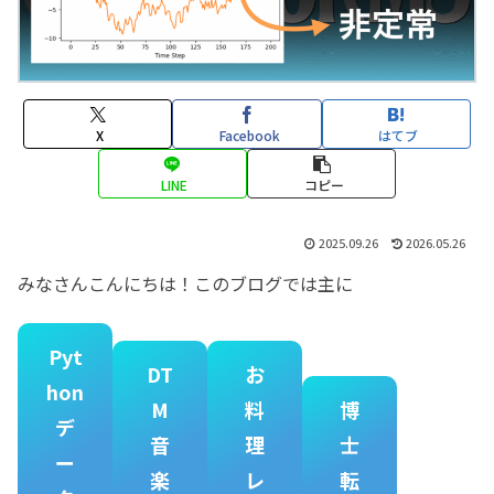
X
Facebook
はてブ
LINE
コピー
2025.09.26
2026.05.26
みなさんこんにちは！このブログでは主に
Pyt
DT
お
hon
M
料
博
デ
音
理
士
ー
楽
レ
転