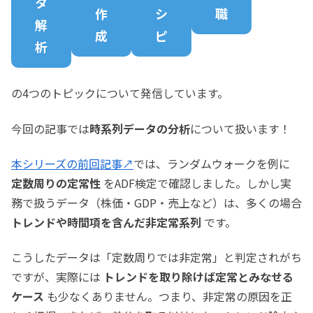
タ
作
シ
職
解
成
ピ
析
の4つのトピックについて発信しています。
今回の記事では
時系列データの分析
について扱います！
本シリーズの前回記事↗
では、ランダムウォークを例に
定数周りの定常性
をADF検定で確認しました。しかし実
務で扱うデータ（株価・GDP・売上など）は、多くの場合
トレンドや時間項を含んだ非定常系列
です。
こうしたデータは「定数周りでは非定常」と判定されがち
ですが、実際には
トレンドを取り除けば定常とみなせる
ケース
も少なくありません。つまり、非定常の原因を正