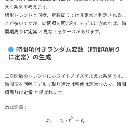
含む系列を考えます。
線形トレンドと同様、定数周りでは非定常と判定されるこ
とが多いですが、時間項を明示的にモデルに含めれば、
時
間項周りに定常
と見なせるケースがあります。
時間項付きランダム変数（時間項周り
に定常）の生成
二次関数のトレンドにホワイトノイズを加えた系列です。
時間項を回帰モデルで取り除けば残差は定常なので、
時間
項周りに定常
と呼ばれます。
数式定義：
2
=
⋅
+
x
c
t
ϵ
1
t
t