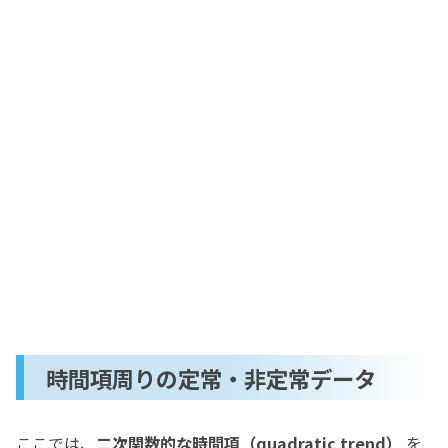
時間項周りの定常・非定常データ
ここでは、
二次関数的な時間項（quadratic trend）
を