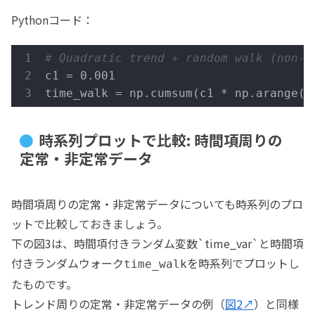
Pythonコード：
# Quadratic trend + random walk (non-s
c1 = 0.001

time_walk = np.cumsum(c1 * np.arange(n
時系列プロットで比較: 時間項周りの
定常・非定常データ
時間項周りの定常・非定常データについても時系列のプロ
ットで比較しておきましょう。
下の図3は、時間項付きランダム変数`time_var`と時間項
付きランダムウォーク
を時系列でプロットし
time_walk
たものです。
トレンド周りの定常・非定常データの例（
図2↗
）と同様