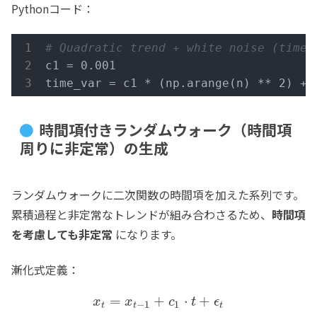
Pythonコード：
# Quadratic trend + white noise (time-
c1 = 0.001

time_var = c1 * (np.arange(n) ** 2) + 
時間項付きランダムウォーク（時間項
周りに非定常）の生成
ランダムウォークに二次関数の時間項を加えた系列です。
累積過程と非定常なトレンドが組み合わさるため、
時間項
を考慮しても非定常
になります。
漸化式定義：
=
+
⋅
+
x
x
c
t
ϵ
−
1
1
t
t
t