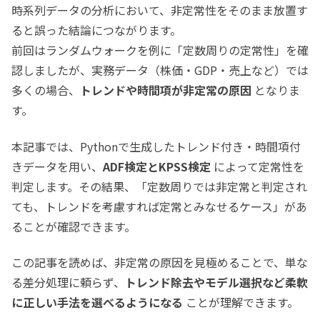
時系列データの分析において、非定常性をそのまま放置す
ると誤った結論につながります。
前回はランダムウォークを例に「定数周りの定常性」を確
認しましたが、実務データ（株価・GDP・売上など）では
多くの場合、
トレンドや時間項が非定常の原因
となりま
す。
本記事では、Pythonで生成したトレンド付き・時間項付
きデータを用い、
ADF検定とKPSS検定
によって定常性を
判定します。その結果、「定数周りでは非定常と判定され
ても、トレンドを考慮すれば定常とみなせるケース」があ
ることが確認できます。
この記事を読めば、非定常の原因を見極めることで、単な
る差分処理に頼らず、
トレンド除去やモデル選択など柔軟
に正しい手法を選べるようになる
ことが理解できます。