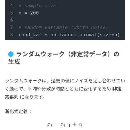
# sample size
n = 200

# random variable (white noise)
rand_var = np.random.normal(size=n)
ランダムウォーク（非定常データ）の
生成
ランダムウォークは、過去の値にノイズを足し合わせてい
く過程で、平均や分散が時間とともに変化するため
非定
常系列
になります。
漸化式定義：
=
+
x
x
ϵ
−
1
t
t
t