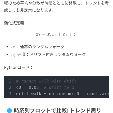
程のため平均や分散が時間とともに発散し、トレンドを考
慮しても非定常になります。
漸化式定義：
=
+
+
x
x
c
ϵ
−
1
0
t
t
t
：通常のランダムウォーク
c
0
：ドリフト付きランダムウォーク
≠
0
c
0
Pythonコード：
# random walk with drift
c0 = 0.05  
# drift term
drift_walk = np.cumsum(c0 + rand_var)
時系列プロットで比較: トレンド周り