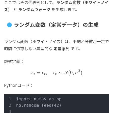
ここではその代表例として、
ランダム変数（ホワイトノイ
ズ）
と
ランダムウォーク
を生成します。
ランダム変数（定常データ）の生成
ランダム変数（ホワイトノイズ）は、平均と分散が一定で
時間に依存しない典型的な
定常系列
です。
数式定義：
2
=
,
∼
(
0
,
)
x
ϵ
ϵ
N
σ
t
t
t
Pythonコード：
import numpy as np

np.random.seed(42)
