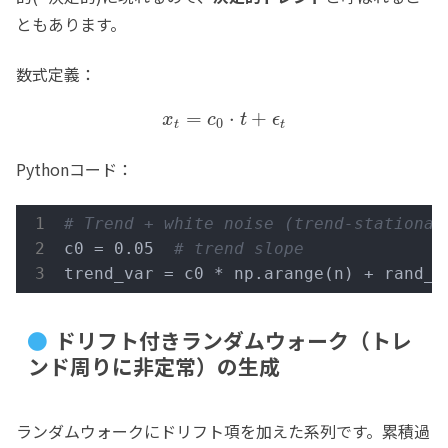
ともあります。
数式定義：
=
⋅
+
x
c
t
ϵ
0
t
t
Pythonコード：
# Trend + white noise (trend-stationar
c0 = 0.05  
# trend slope
trend_var = c0 * np.arange(n) + rand_v
ドリフト付きランダムウォーク（トレ
ンド周りに非定常）の生成
ランダムウォークにドリフト項を加えた系列です。累積過