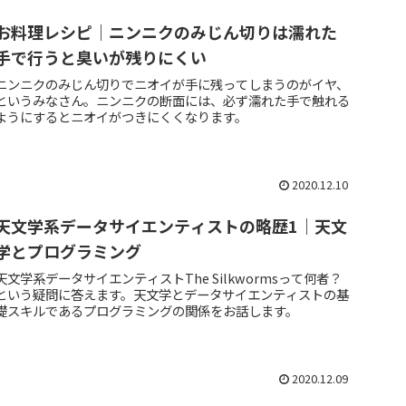
お料理レシピ｜ニンニクのみじん切りは濡れた
手で行うと臭いが残りにくい
ニンニクのみじん切りでニオイが手に残ってしまうのがイヤ、
というみなさん。ニンニクの断面には、必ず濡れた手で触れる
ようにするとニオイがつきにくくなります。
2020.12.10
天文学系データサイエンティストの略歴1｜天文
学とプログラミング
天文学系データサイエンティストThe Silkwormsって何者？
という疑問に答えます。天文学とデータサイエンティストの基
礎スキルであるプログラミングの関係をお話します。
2020.12.09