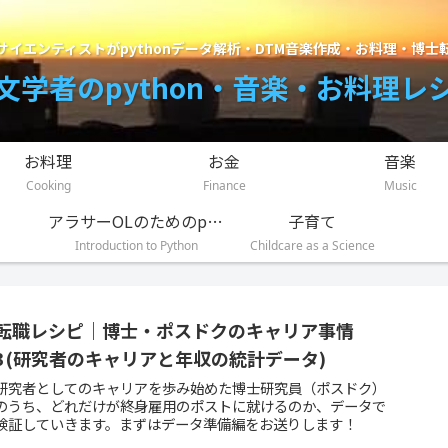
サイエンティストがpythonデータ解析・DTM音楽作成・お料理・博士
文学者のpython・音楽・お料理レ
お料理
お金
音楽
Cooking
Finance
Music
アラサーOLのためのpython入門講座
子育て
Introduction to Python
Childcare as a Science
転職レシピ｜博士・ポスドクのキャリア事情
3(研究者のキャリアと年収の統計データ)
研究者としてのキャリアを歩み始めた博士研究員（ポスドク）
のうち、どれだけが終身雇用のポストに就けるのか、データで
検証していきます。まずはデータ準備編をお送りします！