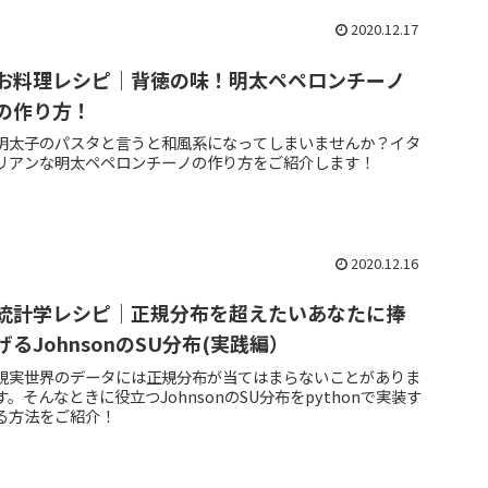
2020.12.17
お料理レシピ｜背徳の味！明太ペペロンチーノ
の作り方！
明太子のパスタと言うと和風系になってしまいませんか？イタ
リアンな明太ペペロンチーノの作り方をご紹介します！
2020.12.16
統計学レシピ｜正規分布を超えたいあなたに捧
げるJohnsonのSU分布(実践編）
現実世界のデータには正規分布が当てはまらないことがありま
す。そんなときに役立つJohnsonのSU分布をpythonで実装す
る方法をご紹介！